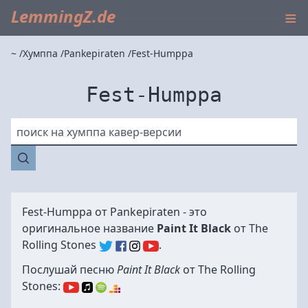
≡
LemmingZ.de
~
Хумппа
Pankepiraten
Fest-Humppa
Fest-Humppa
поиск на хумппа кавер-версии
Fest-Humppa от
Pankepiraten
- это
оригинальное название
Paint It Black
от
The
Rolling Stones
.
Послушай песню
Paint It Black
от The Rolling
Stones: