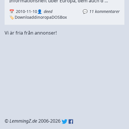
Informationsheft über Europa, dem auch d ...
2010-11-10
deed
11 kommentarer
Download
dinoropa
DOSBox
Vi är fria från annonser!
©
LemmingZ.de
2006-2026