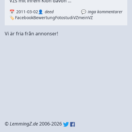
VZs mit ihrem Klon davon ...
2011-03-02
deed
inga kommentarer
Facebook
Bewertung
Foto
studiVZ
meinVZ
Vi är fria från annonser!
©
LemmingZ.de
2006-2026