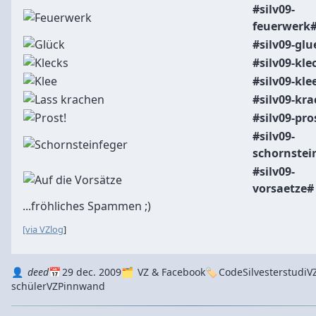
#silv09-
feuerwerk
#silv09-gl
#silv09-kle
#silv09-kle
#silv09-kr
#silv09-pro
#silv09-
schornstei
#silv09-
vorsaetze#
...fröhliches Spammen ;)
[via VZlog
]
Autor
Datum
Kategorie
Tags
deed
29 dec. 2009
VZ & Facebook
Code
Silvester
studiV
schülerVZ
Pinnwand