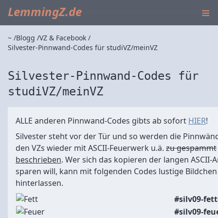
≡
LemmingZ.de
~
Blogg
VZ & Facebook
Silvester-Pinnwand-Codes für studiVZ/meinVZ
Silvester-Pinnwand-Codes für
studiVZ/meinVZ
ALLE anderen Pinnwand-Codes gibts ab sofort
HIER
!
Silvester steht vor der Tür und so werden die Pinnwän
den VZs wieder mit ASCII-Feuerwerk u.ä.
zu gespammt
beschrieben
. Wer sich das kopieren der langen ASCII-A
sparen will, kann mit folgenden Codes lustige Bildchen
hinterlassen.
#silv09-fet
#silv09-feu