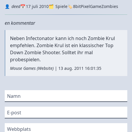
Autor
Datum
Kategorie
Tags
deed
17 juli 2010
Spiele
8bit
Pixel
Game
Zombies
en kommentar
Neben Infectonator kann ich noch
Zombie Krul
empfehlen. Zombie Krul ist ein klassischer Top
Down Zombie Shooter. Solltet ihr mal
probespielen.
Mouse Games
(
Website
)
|
13 aug. 2011 16:01:35
Namn
E-post
Webbplats