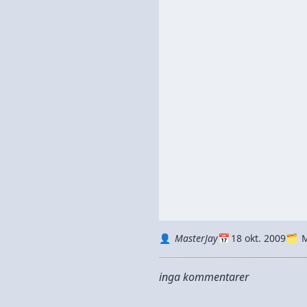
Autor
Datum
Kategorie
MasterJay
18 okt. 2009
M
inga kommentarer