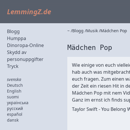
LemmingZ.de
~
Blogg
Musik
Mädchen Pop
Blogg
Humppa
Dinoropa-Online
Mädchen Pop
Skydd av
personuppgifter
Wie einige von euch vielle
Tryck
hab auch was mitgebracht.
euch fragen. Zum einen w
svenska
Deutsch
der Zeit ein riesen Hit in
English
Mädchen Pop mit nem Vide
suomi
Ganz im ernst ich finds s
українська
русский
Taylor Swift - You Belong 
español
dansk