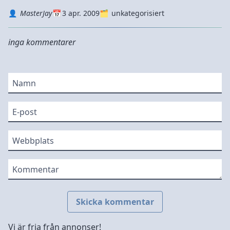
Autor
Datum
Kategorie
MasterJay
3 apr. 2009
unkategorisiert
inga kommentarer
Namn
E-post
Webbplats
Kommentar
Skicka kommentar
Vi är fria från annonser!