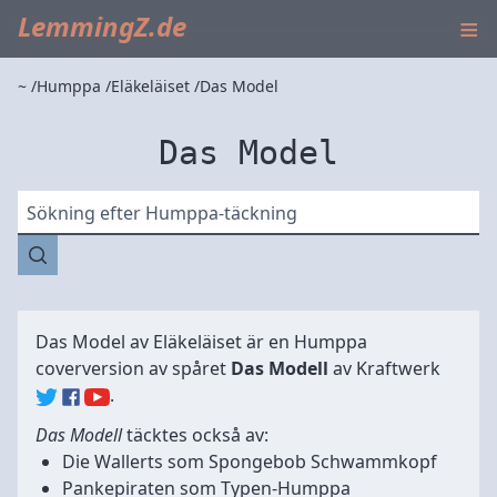
≡
LemmingZ.de
~
Humppa
Eläkeläiset
Das Model
Das Model
Sökning efter Humppa-täckning
Das Model av
Eläkeläiset
är en Humppa
coverversion av spåret
Das Modell
av
Kraftwerk
.
Das Modell
täcktes också av:
Die Wallerts
som
Spongebob Schwammkopf
Pankepiraten
som
Typen-Humppa