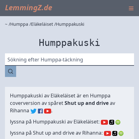
≡
LemmingZ.de
~
Humppa
Eläkeläiset
Humppakuski
Humppakuski
Sökning efter Humppa-täckning
Humppakuski av
Eläkeläiset
är en Humppa
coverversion av spåret
Shut up and drive
av
Rihanna
.
lyssna på Humppakuski av Eläkeläiset:
lyssna på Shut up and drive av Rihanna: