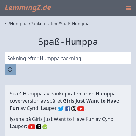
≡
LemmingZ.de
~
Humppa
Pankepiraten
Spaß-Humppa
Spaß-Humppa
Sökning efter Humppa-täckning
Spaß-Humppa av
Pankepiraten
är en Humppa
coverversion av spåret
Girls Just Want to Have
Fun
av
Cyndi Lauper
.
lyssna på Girls Just Want to Have Fun av Cyndi
Lauper: