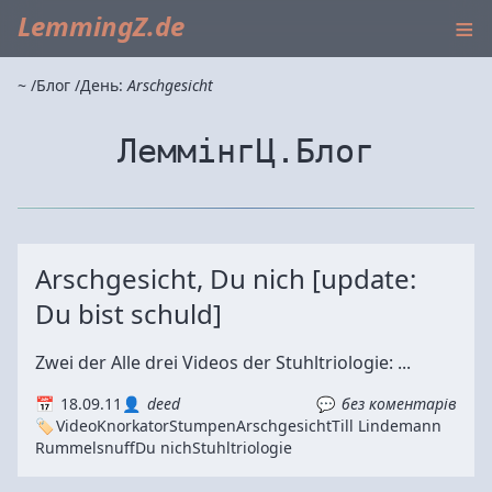
≡
LemmingZ.de
~
Блог
День:
Arschgesicht
ЛеммінгЦ.Блог
Arschgesicht, Du nich [update:
Du bist schuld]
Zwei der Alle drei Videos der Stuhltriologie: ...
18.09.11
deed
без коментарів
Video
Knorkator
Stumpen
Arschgesicht
Till Lindemann
Rummelsnuff
Du nich
Stuhltriologie