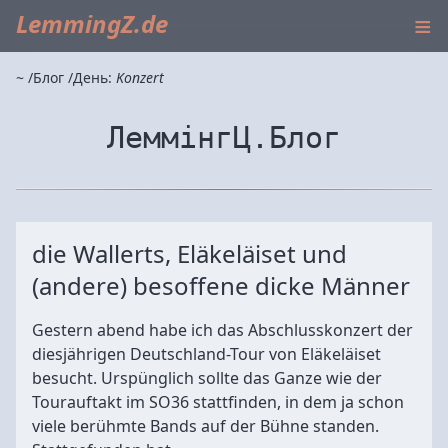
≡
LemmingZ.de
~
Блог
День:
Konzert
ЛеммінгЦ.Блог
die Wallerts, Eläkeläiset und
(andere) besoffene dicke Männer
Gestern abend habe ich das Abschlusskonzert der
diesjährigen Deutschland-Tour von Eläkeläiset
besucht. Urspünglich sollte das Ganze wie der
Tourauftakt im SO36 stattfinden, in dem ja schon
viele berühmte Bands auf der Bühne standen.