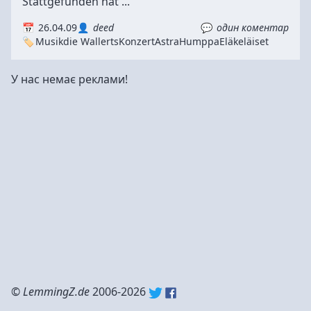
Stattgefunden hat ...
26.04.09
deed
один коментар
Musik
die Wallerts
Konzert
Astra
Humppa
Eläkeläiset
У нас немає реклами!
©
LemmingZ.de
2006-2026