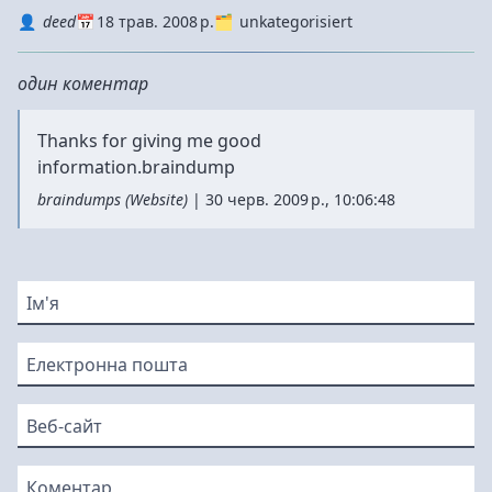
Autor
Datum
Kategorie
deed
18 трав. 2008 р.
unkategorisiert
один коментар
Thanks for giving me good
information.
braindump
braindumps
(
Website
)
|
30 черв. 2009 р., 10:06:48
Ім'я
Електронна пошта
Веб-сайт
Коментар