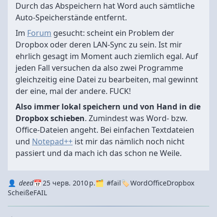
Durch das Abspeichern hat Word auch sämtliche
Auto-Speicherstände entfernt.
Im
Forum
gesucht: scheint ein Problem der
Dropbox oder deren LAN-Sync zu sein. Ist mir
ehrlich gesagt im Moment auch ziemlich egal. Auf
jeden Fall versuchen da also zwei Programme
gleichzeitig eine Datei zu bearbeiten, mal gewinnt
der eine, mal der andere. FUCK!
Also immer lokal speichern und von Hand in die
Dropbox schieben
. Zumindest was Word- bzw.
Office-Dateien angeht. Bei einfachen Textdateien
und
Notepad++
ist mir das nämlich noch nicht
passiert und da mach ich das schon ne Weile.
Autor
Datum
Kategorie
Tags
deed
25 черв. 2010 р.
#fail
Word
Office
Dropbox
Scheiße
FAIL