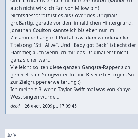
sind. Ich kanns einfach nicht mehr hören. (wobei ich
auch nicht wirklich Fan von Milow bin)
Nichtsdestotrotz ist es als Cover des Originals
großartig, gerade vor dem inhaltlichen Hintergrund.
Jonathan Coulton kannte ich bis eben nur im
Zusammenhang mit Portal bzw. dem wundervollen
Titelsong "Still Alive". Und "Baby got Back" ist echt der
Hammer, auch wenn ich mir das Original erst nicht
ganz sicher war...
Vielleicht sollten diese ganzen Gangsta-Rapper sich
generell so n Songwriter für die B-Seite besorgen. So
zur Zielgruppenerweiterung ;)
Ich meine z.B. wenn Taylor Swift mal was von Kanye
West singen würde...
deed
|
26 лист. 2009 р., 17:09:45
Ім'я