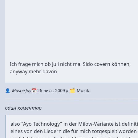
Ich frage mich ob Juli nicht mal Sido covern können,
anyway mehr davon.
Autor
Datum
Kategorie
MasterJay
26 лист. 2009 р.
Musik
один коментар
also "Ayo Technology" in der Milow-Variante ist definit
eines von den Liedern die für mich totgespielt worden