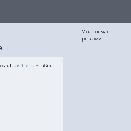
У нас немає
реклами!
e
nn auf
das
hier
gestoßen.