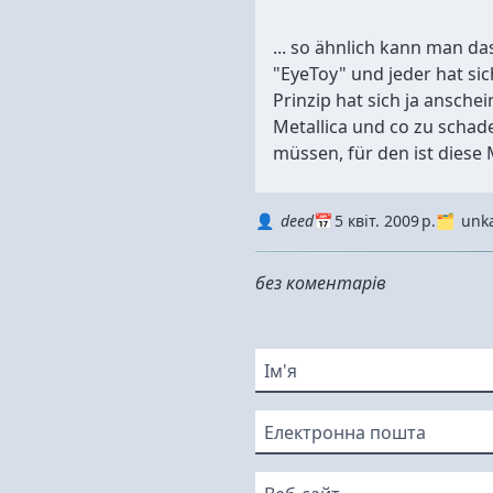
... so ähnlich kann man das
"EyeToy" und jeder hat si
Prinzip hat sich ja ansche
Metallica und co zu scha
müssen, für den ist diese 
Autor
Datum
Kategorie
deed
5 квіт. 2009 р.
unka
без коментарів
Ім'я
Електронна пошта