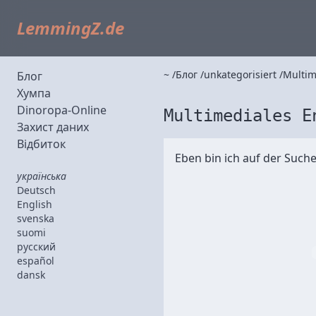
LemmingZ.de
~
Блог
unkategorisiert
Multim
Блог
Хумпа
Dinoropa-Online
Multimediales E
Захист даних
Відбиток
Eben bin ich auf der Such
українська
Deutsch
English
svenska
suomi
русский
español
dansk