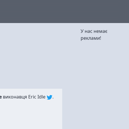
У нас немає
реклами!
e
виконавця
Eric Idle
.