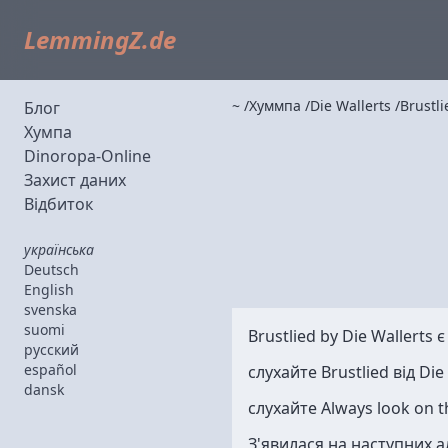
LemmingZ.de
~
Хуммпа
Die Wallerts
Brustli
Блог
Хумпа
Dinoropa-Online
Захист даних
Відбиток
українська
Deutsch
English
svenska
suomi
Brustlied by
Die Wallerts
є
русский
español
слухайте Brustlied від Die
dansk
слухайте Always look on the
З'явилася на наступних 