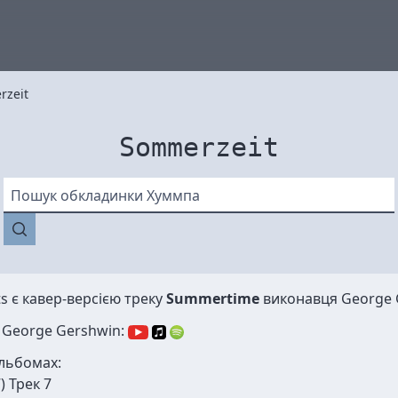
zeit
Sommerzeit
Пошук обкладинки Хуммпа
ts
є кавер-версією треку
Summertime
виконавця
George 
 George Gershwin:
альбомах:
) Трек 7