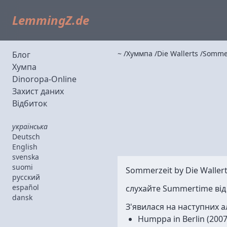
LemmingZ.de
~
Хуммпа
Die Wallerts
Sommer
Блог
Хумпа
Dinoropa-Online
Захист даних
Відбиток
українська
Deutsch
English
svenska
suomi
Sommerzeit by
Die Waller
русский
español
слухайте Summertime від
dansk
З'явилася на наступних 
Humppa in Berlin
(2007