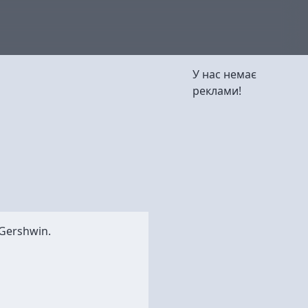
У нас немає
реклами!
Gershwin
.