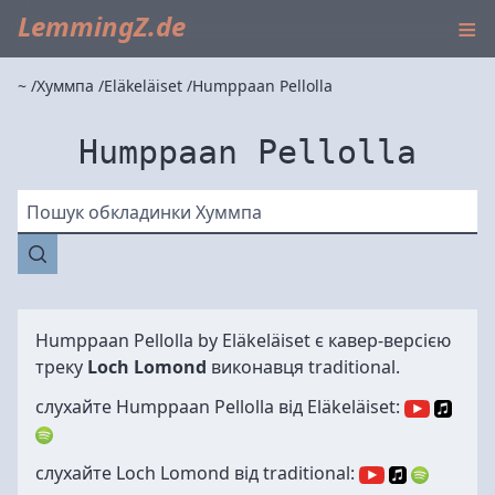
≡
LemmingZ.de
~
Хуммпа
Eläkeläiset
Humppaan Pellolla
Humppaan Pellolla
Пошук обкладинки Хуммпа
Humppaan Pellolla by
Eläkeläiset
є кавер-версією
треку
Loch Lomond
виконавця
traditional
.
слухайте Humppaan Pellolla від Eläkeläiset:
слухайте Loch Lomond від traditional: