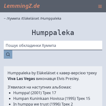
≡
LemmingZ.de
~
Хуммпа
Eläkeläiset
Humppaleka
Humppaleka
Пошук обкладинки Хуммпа
Humppaleka by
Eläkeläiset
є кавер-версією треку
Viva Las Vegas
виконавця Elvis Presley.
З'явилася на наступних альбомах:
Humppa!
(2001) Трек 17
Humpan Kuninkaan Hovissa
(1995) Трек 15
In humppa we trust
(1996) Трек 2