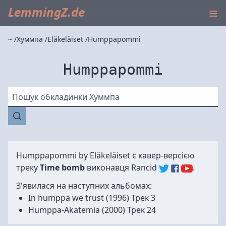
≡
LemmingZ.de
~
Хуммпа
Eläkeläiset
Humppapommi
Humppapommi
Пошук обкладинки Хуммпа
Humppapommi by
Eläkeläiset
є кавер-версією
треку
Time bomb
виконавця
Rancid
.
З'явилася на наступних альбомах:
In humppa we trust
(1996) Трек 3
Humppa-Akatemia
(2000) Трек 24