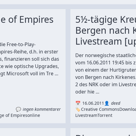
ge of Empires
5½-tägige Kre
Bergen nach 
Livestream [u
ie Free-to-Play-
ires-Reihe, d.h. in erster
Der norwegische staatlic
s, finanzieren soll sich das
vom 16.06.2011 19:45 bis z
e wie optische Upgrades,
von einem der Hurtigruten
gt Microsoft voll im Tre ...
von Bergen nach Kirkenes.
2 des NRK oder im Livestr
oder hie ...
16.06.2011
deed
ingen kommentarer
Creative Commons
Downlo
ge of Empires
online
Livestream
Torrent