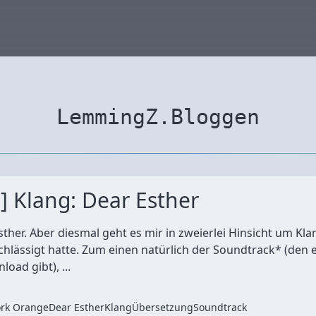
LemmingZ.Bloggen
 Klang: Dear Esther
ther. Aber diesmal geht es mir in zweierlei Hinsicht um Kla
hlässigt hatte. Zum einen natürlich der Soundtrack* (den e
oad gibt), ...
rk Orange
Dear Esther
Klang
Übersetzung
Soundtrack