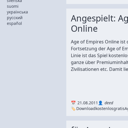
svenska
suomi
українська
Angespielt: A
русский
español
Online
Age of Empires Online ist d
Fortsetzung der Age of Emp
Linie ist das Spiel kostenlo
ganze über Premiuminhalt
Zivilisationen etc. Damit lie
21.08.2011
deed
Download
kostenlos
gratis
A