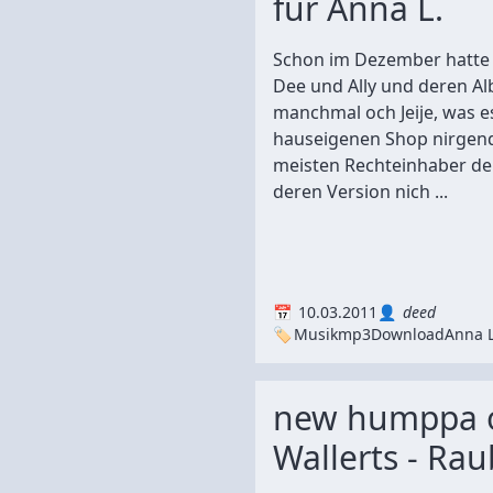
für Anna L.
Schon im Dezember hatte 
Dee und Ally und deren Al
manchmal och Jeije, was e
hauseigenen Shop nirgends
meisten Rechteinhaber de
deren Version nich ...
10.03.2011
deed
Musik
mp3
Download
Anna L
new humppa o
Wallerts - Rau