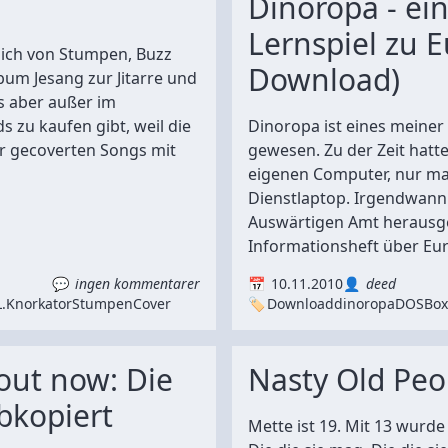
Dinoropa - ein
Lernspiel zu E
ich von Stumpen, Buzz
Download)
bum Jesang zur Jitarre und
s aber außer im
 zu kaufen gibt, weil die
Dinoropa ist eines meiner 
r gecoverten Songs mit
gewesen. Zu der Zeit hatt
eigenen Computer, nur m
Dienstlaptop. Irgendwann
Auswärtigen Amt heraus
Informationsheft über Eur
ingen kommentarer
10.11.2010
deed
.
Knorkator
Stumpen
Cover
Download
dinoropa
DOSBox
ut now: Die
Nasty Old Peo
bkopiert
Mette ist 19. Mit 13 wurde s