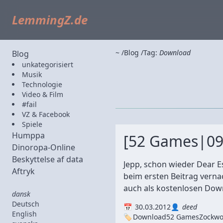
LemmingZ.de
~
Blog
Tag:
Download
Blog
unkategorisiert
Musik
Technologie
Video & Film
#fail
VZ & Facebook
Spiele
Humppa
[52 Games|09]
Dinoropa-Online
Beskyttelse af data
Jepp, schon wieder Dear Es
Aftryk
beim ersten Beitrag vernac
auch als kostenlosen Downl
dansk
Deutsch
30.03.2012
deed
English
Download
52 Games
Zockwo