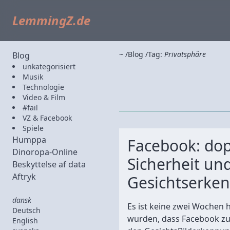
LemmingZ.de
~
Blog
Tag:
Privatsphäre
Blog
unkategorisiert
Musik
Technologie
Video & Film
#fail
VZ & Facebook
Spiele
Humppa
Facebook: dop
Dinoropa-Online
Sicherheit un
Beskyttelse af data
Aftryk
Gesichtserke
dansk
Es ist keine zwei Wochen 
Deutsch
wurden, dass Facebook z
English