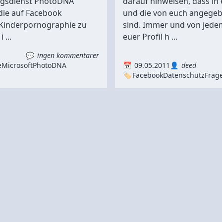
ngsdienst PhotoDNA
darauf hinweisen, dass in 
die auf Facebook
und die von euch angegeb
Kinderpornographie zu
sind. Immer und von jedem
...
euer Profil h ...
ingen kommentarer
e
Microsoft
PhotoDNA
09.05.2011
deed
Facebook
Datenschutz
Frag