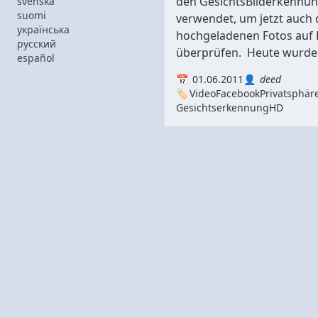
den GesichtsBilderkennu
svenska
suomi
verwendet, um jetzt auch 
українська
hochgeladenen Fotos auf 
русский
überprüfen. Heute wurde i 
español
01.06.2011
deed
Video
Facebook
Privatsphär
Gesichtserkennung
HD