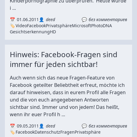
Kinderpornographie zu überprüfen. Heute wurde
i ...
01.06.2011
deed
без комментариев
Video
Facebook
Privatsphäre
Microsoft
PhotoDNA
Gesichtserkennung
HD
Hinweis: Facebook-Fragen sind
immer für jeden sichtbar!
Auch wenn sich das neue Fragen-Feature von
Facebook geteilter Beliebtheit erfreut, möchte ich
darauf hinweisen, dass in eurem Profil alle Fragen
und die von euch angegebenen Antworten
sichtbar sind. Immer und von jedem! Das heißt,
wenn ihr euer Profil h ...
09.05.2011
deed
без комментариев
Facebook
Datenschutz
Fragen
Privatsphäre