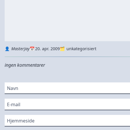
Autor
Datum
Kategorie
MasterJay
20. apr. 2009
unkategorisiert
ingen kommentarer
Navn
E-mail
Hjemmeside