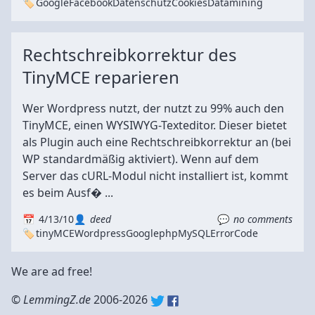
Google
Facebook
Datenschutz
Cookies
Datamining
Rechtschreibkorrektur des
TinyMCE reparieren
Wer Wordpress nutzt, der nutzt zu 99% auch den
TinyMCE, einen WYSIWYG-Texteditor. Dieser bietet
als Plugin auch eine Rechtschreibkorrektur an (bei
WP standardmäßig aktiviert). Wenn auf dem
Server das cURL-Modul nicht installiert ist, kommt
es beim Ausf� ...
4/13/10
deed
no comments
tinyMCE
Wordpress
Google
php
MySQL
Error
Code
We are ad free!
©
LemmingZ.de
2006-2026