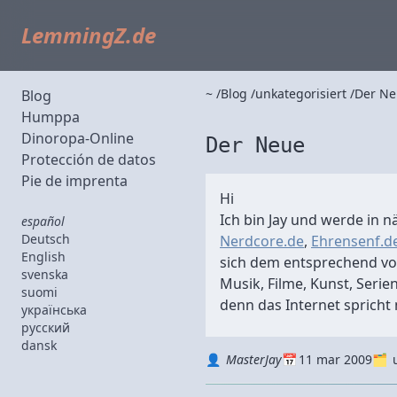
LemmingZ.de
~
Blog
unkategorisiert
Der Ne
Blog
Humppa
Dinoropa-Online
Der Neue
Protección de datos
Pie de imprenta
Hi
Ich bin Jay und werde in nä
español
Deutsch
Nerdcore.de
,
Ehrensenf.d
English
sich dem entsprechend von
svenska
Musik, Filme, Kunst, Serie
suomi
denn das Internet spricht
українська
русский
dansk
Autor
Datum
Kategorie
MasterJay
11 mar 2009