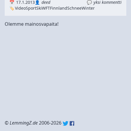
17.1.2013
deed
yksi kommentti
Video
Sport
Ski
WFT
Finnland
Schnee
Winter
Olemme mainosvapaita!
©
LemmingZ.de
2006-2026