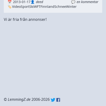
2013-01-17
deed
en kommentar
Video
Sport
Ski
WFT
Finnland
Schnee
Winter
Vi är fria från annonser!
©
LemmingZ.de
2006-2026