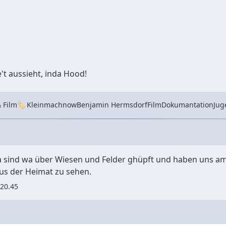
e't aussieht, inda Hood!
Tags
 Film
Kleinmachnow
Benjamin Hermsdorf
Film
Dokumantation
Jug
da sind wa über Wiesen und Felder ghüpft und haben uns am S
us der Heimat zu sehen.
.20.45