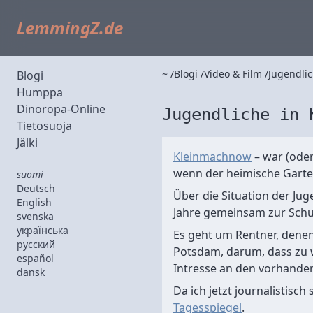
LemmingZ.de
~
Blogi
Video & Film
Jugendlic
Blogi
Humppa
Dinoropa-Online
Jugendliche in 
Tietosuoja
Jälki
Kleinmachnow
– war (oder
wenn der heimische Garten
suomi
Deutsch
Über die Situation der J
English
Jahre gemeinsam zur Schul
svenska
українська
Es geht um Rentner, denen
русский
Potsdam, darum, dass zu 
español
Intresse an den vorhande
dansk
Da ich jetzt journalistisc
Tagesspiegel
.