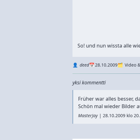
So! und nun wissta alle wi
Autor
Datum
Kategorie
deed
28.10.2009
Video &
yksi kommentti
Früher war alles besser, 
Schön mal wieder Bilder a
MasterJay
|
28.10.2009 klo 20