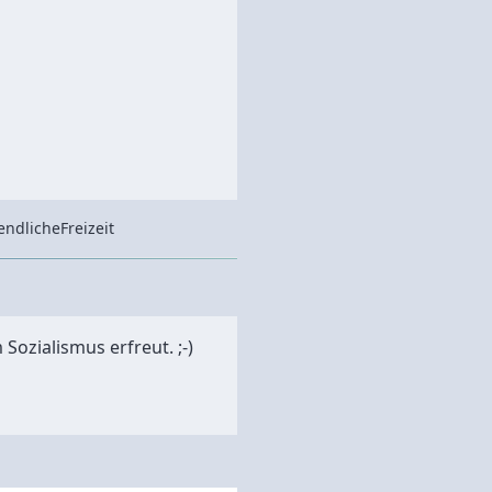
endliche
Freizeit
ozialismus erfreut. ;-)