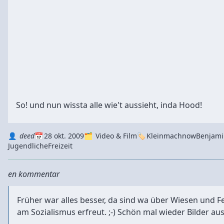
So! und nun wissta alle wie't aussieht, inda Hood!
Autor
Datum
Kategorie
Tags
deed
28 okt. 2009
Video & Film
Kleinmachnow
Benjami
Jugendliche
Freizeit
en kommentar
Früher war alles besser, da sind wa über Wiesen und 
am Sozialismus erfreut. ;-) Schön mal wieder Bilder au