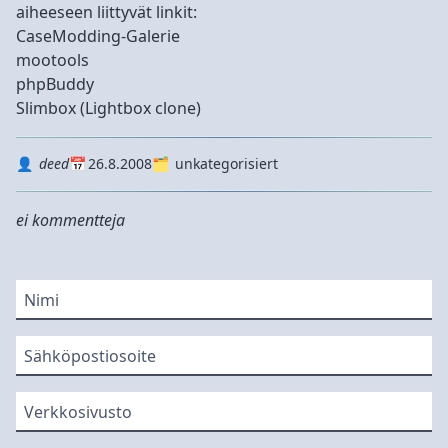
aiheeseen liittyvät linkit:
CaseModding-Galerie
mootools
phpBuddy
Slimbox (Lightbox clone)
Autor
Datum
Kategorie
deed
26.8.2008
unkategorisiert
ei kommentteja
Nimi
Sähköpostiosoite
Verkkosivusto