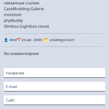
связанные ссылки:
CaseModding-Galerie
mootools
phpBuddy
Slimbox (Lightbox clone)
Autor
Datum
Kategorie
deed
26 авг. 2008 г.
unkategorisiert
без комментариев
Название
E-mail
Сайт