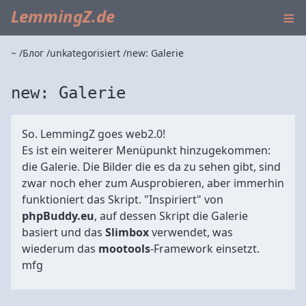
≡
LemmingZ.de
~
Блог
unkategorisiert
new: Galerie
new: Galerie
So. LemmingZ goes web2.0!
Es ist ein weiterer Menüpunkt hinzugekommen:
die Galerie. Die Bilder die es da zu sehen gibt, sind
zwar noch eher zum Ausprobieren, aber immerhin
funktioniert das Skript. "Inspiriert" von
phpBuddy.eu
, auf dessen Skript die Galerie
basiert und das
Slimbox
verwendet, was
wiederum das
mootools
-Framework einsetzt.
mfg