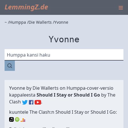
≡
LemmingZ.de
~
Humppa
Die Wallerts
Yvonne
Yvonne
Humppa kansi haku
Yvonne by
Die Wallerts
on Humppa-cover-versio
kappaleesta
Should I Stay or Should I Go
by
The
Clash
.
kuuntele The Clash:n Should I Stay or Should I Go: