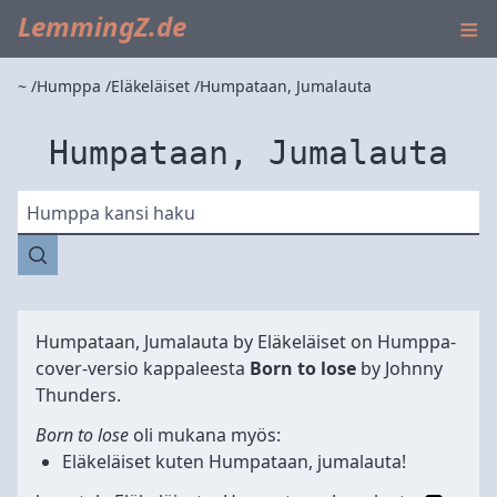
≡
LemmingZ.de
~
Humppa
Eläkeläiset
Humpataan, Jumalauta
Humpataan, Jumalauta
Humppa kansi haku
Humpataan, Jumalauta by
Eläkeläiset
on Humppa-
cover-versio kappaleesta
Born to lose
by Johnny
Thunders.
Born to lose
oli mukana myös:
Eläkeläiset
kuten
Humpataan, jumalauta!