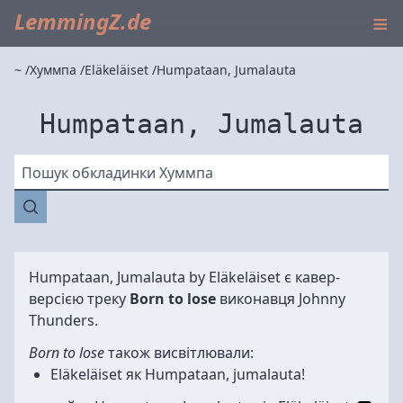
≡
LemmingZ.de
~
Хуммпа
Eläkeläiset
Humpataan, Jumalauta
Humpataan, Jumalauta
Пошук обкладинки Хуммпа
Humpataan, Jumalauta by
Eläkeläiset
є кавер-
версією треку
Born to lose
виконавця Johnny
Thunders.
Born to lose
також висвітлювали:
Eläkeläiset
як
Humpataan, jumalauta!