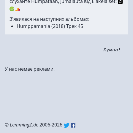
слухайте Humpataan, Jumalauta від Eläkeläiset:
З'явилася на наступних альбомах:
Humppamania
(2018) Трек 45
Хумпа
!
У нас немає реклами!
©
LemmingZ.de
2006-2026