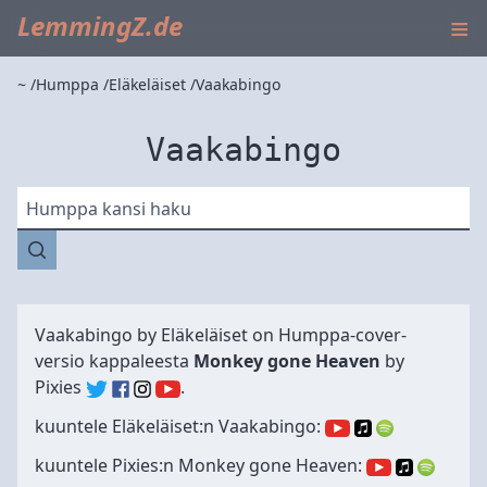
≡
LemmingZ.de
~
Humppa
Eläkeläiset
Vaakabingo
Vaakabingo
Humppa kansi haku
Vaakabingo by
Eläkeläiset
on Humppa-cover-
versio kappaleesta
Monkey gone Heaven
by
Pixies
.
kuuntele Eläkeläiset:n Vaakabingo:
kuuntele Pixies:n Monkey gone Heaven: