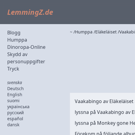
LemmingZ.de
~
Humppa
Eläkeläiset
Vaakab
Blogg
Humppa
Dinoropa-Online
Skydd av
personuppgifter
Tryck
svenska
Deutsch
English
suomi
Vaakabingo av
Eläkeläiset
українська
lyssna på Vaakabingo av E
русский
español
lyssna på Monkey gone He
dansk
Förekom på följande albu