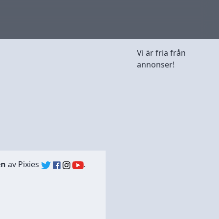
Vi är fria från
annonser!
en
av
Pixies
.