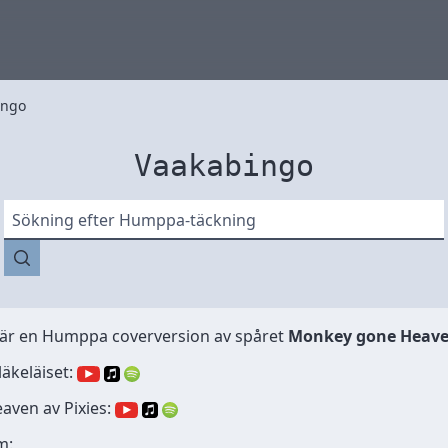
ingo
Vaakabingo
Sökning efter Humppa-täckning
är en Humppa coverversion av spåret
Monkey gone Heav
läkeläiset:
aven av Pixies:
m: