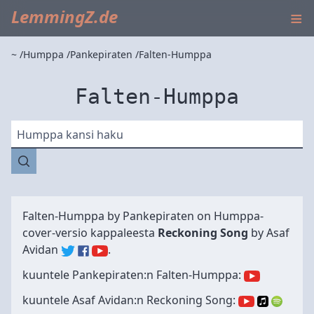
≡
LemmingZ.de
~
Humppa
Pankepiraten
Falten-Humppa
Falten-Humppa
Humppa kansi haku
Falten-Humppa by
Pankepiraten
on Humppa-
cover-versio kappaleesta
Reckoning Song
by
Asaf
Avidan
.
kuuntele Pankepiraten:n Falten-Humppa:
kuuntele Asaf Avidan:n Reckoning Song: