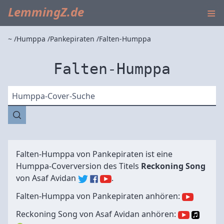
≡
LemmingZ.de
~
Humppa
Pankepiraten
Falten-Humppa
Falten-Humppa
Humppa-Cover-Suche
Falten-Humppa von
Pankepiraten
ist eine
Humppa-Coverversion des Titels
Reckoning Song
von
Asaf Avidan
.
Falten-Humppa von Pankepiraten anhören:
Reckoning Song von Asaf Avidan anhören: