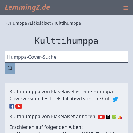
≡
LemmingZ.de
~
Humppa
Eläkeläiset
Kulttihumppa
Kulttihumppa
Humppa-Cover-Suche
Kulttihumppa von
Eläkeläiset
ist eine Humppa-
Coverversion des Titels
Lil' devil
von
The Cult
.
Kulttihumppa von Eläkeläiset anhören:
Erschienen auf folgenden Alben: