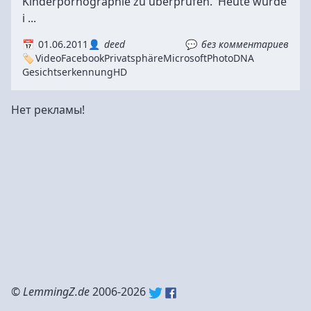
Kinderpornographie zu überprüfen. Heute wurde
i ...
01.06.2011
deed
без комментариев
Video
Facebook
Privatsphäre
Microsoft
PhotoDNA
Gesichtserkennung
HD
Нет рекламы!
©
LemmingZ.de
2006-2026