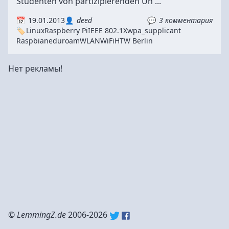
Studenten von partizipierenden Un ...
19.01.2013
deed
3 комментария
Linux
Raspberry Pi
IEEE 802.1X
wpa_supplicant
Raspbian
eduroam
WLAN
WiFi
HTW Berlin
Нет рекламы!
©
LemmingZ.de
2006-2026