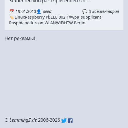
Studenten von partizipierenden Un ...
19.01.2013
deed
3 комментария
Linux
Raspberry Pi
IEEE 802.1X
wpa_supplicant
Raspbian
eduroam
WLAN
WiFi
HTW Berlin
Нет рекламы!
©
LemmingZ.de
2006-2026