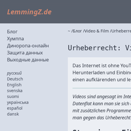
LemmingZ.de
~
Блог
Video & Film
Urheberre
Блог
Хумппа
Диноропа-онлайн
Urheberrecht: V
Защита данных
Выходные данные
Das Internet ist ohne You
Herunterladen und Einbind
русский
Deutsch
einen aufklärenden und lei
English
svenska
Videos sind angesagt im Int
suomi
українська
Datenflat kann man sie sich
español
mit zusätzlichen Programmen
dansk
man gegen das Urheberecht