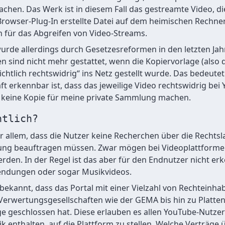
en. Das Werk ist in diesem Fall das gestreamte Video, die 
wser-Plug-In erstellte Datei auf dem heimischen Rechner. 
h für das Abgreifen von Video-Streams.
urde allerdings durch Gesetzesreformen in den letzten Jahr
n sind nicht mehr gestattet, wenn die Kopiervorlage (also 
sichtlich rechtswidrig“ ins Netz gestellt wurde. Das bedeute
t erkennbar ist, dass das jeweilige Video rechtswidrig bei
ch keine Kopie für meine private Sammlung machen.
htlich?
r allem, dass die Nutzer keine Recherchen über die Rechtsl
fung beauftragen müssen. Zwar mögen bei Videoplattformen
erden. In der Regel ist das aber für den Endnutzer nicht erk
endungen oder sogar Musikvideos.
bekannt, dass das Portal mit einer Vielzahl von Rechteinha
rwertungsgesellschaften wie der GEMA bis hin zu Platten
 geschlossen hat. Diese erlauben es allen YouTube-Nutzern
 enthalten, auf die Plattform zu stellen. Welche Verträge 