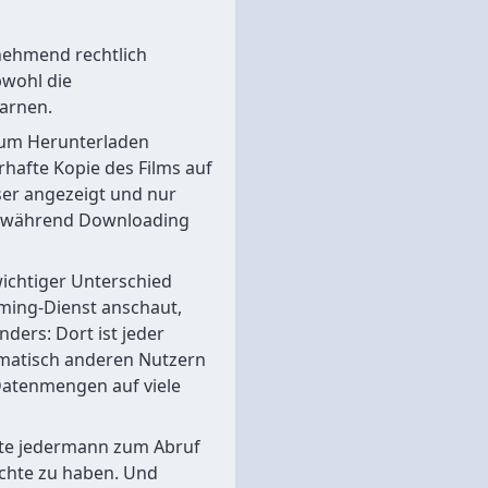
nehmend rechtlich
bwohl die
warnen.
zum Herunterladen
erhafte Kopie des Films auf
ser angezeigt und nur
n, während Downloading
wichtiger Unterschied
aming-Dienst anschaut,
nders: Dort ist jeder
omatisch anderen Nutzern
 Datenmengen auf viele
alte jedermann zum Abruf
echte zu haben. Und