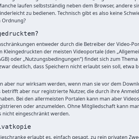
. Manche laufen selbstständig neben dem Browser, andere sin
nderleicht zu bedienen. Technisch gibt es also keine Schwie
in Ordnung?
gedrucktem?
inschränkungen entweder durch die Betreiber der Video-Po
m Kleingedruckten der meisten Videoportale (den „Allgeme
AGB) oder „Nutzungsbedingungen“) findet sich zum Thema
d zwar deutlich, dass Speichern nicht erlaubt sein soll, etwa
n aber nur wirksam werden, wenn man sie vor dem Down
s betrifft aber nur registrierte Nutzer, die durch ihre Anm
haben. Bei den allermeisten Portalen kann man aber Vide
egistrieren oder anzumelden. Ohne Mitgliedschaft kann man
s nicht eingeschränkt werden.
ivatkopie
ieschranke erlaubt es, einfach gesagt, zu rein privaten Zw