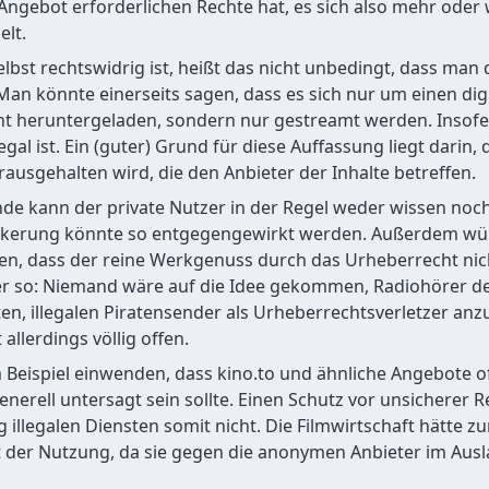
e-Angebot erforderlichen Rechte hat, es sich also mehr oder
elt.
bst rechtswidrig ist, heißt das nicht unbedingt, dass man 
 Man könnte einerseits sagen, dass es sich nur um einen di
icht heruntergeladen, sondern nur gestreamt werden. Insofe
egal ist. Ein (guter) Grund für diese Auffassung liegt darin,
ausgehalten wird, die den Anbieter der Inhalte betreffen.
nde kann der private Nutzer in der Regel weder wissen noch
ölkerung könnte so entgegengewirkt werden. Außerdem wü
en, dass der reine Werkgenuss durch das Urheberrecht nich
r so: Niemand wäre auf die Idee gekommen, Radiohörer de
ten, illegalen Piratensender als Urheberrechtsverletzer an
 allerdings völlig offen.
ispiel einwenden, dass kino.to und ähnliche Angebote off
nerell untersagt sein sollte. Einen Schutz vor unsicherer 
g illegalen Diensten somit nicht. Die Filmwirtschaft hätte z
 der Nutzung, da sie gegen die anonymen Anbieter im Ausla