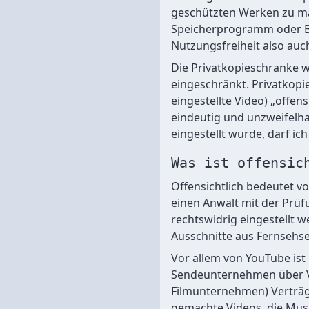
geschützten Werken zu mach
Speicherprogramm oder Bro
Nutzungsfreiheit also auc
Die Privatkopieschranke w
eingeschränkt. Privatkopie
eingestellte Video) „offen
eindeutig und unzweifelhaf
eingestellt wurde, darf i
Was ist offensic
Offensichtlich bedeutet vo
einen Anwalt mit der Prü
rechtswidrig eingestellt w
Ausschnitte aus Fernsehs
Vor allem von YouTube ist 
Sendeunternehmen über Ve
Filmunternehmen) Verträge
gemachte Videos, die Musik