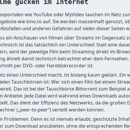
lme gucken im Internet
oportalen wie YouTube oder MyVideo tauchen im Netz zu
gebote wie kino.to auf. Sie werden massenhaft genutzt, o
Abofallen und anderen Gefahren auf vielen dieser Seiten 
dass ein Anschauen von Filmen über Streams im Gegensatz 
technisch ist das tatsächlich ein Unterschied: Statt eine dau
rn, wird der jeweilige Film beim Streaming direkt im Brow
ming ähnelt damit technisch betrachtet eher dem Fernsehe
chnitt per DVD- oder Harddiskrecorder ist.
z einen Unterschied macht, ist bislang kaum geklärt. Ein 
elen Tauschbörsen ist: Wer sich einen Film bei einem Stre
 bereit. Das ist bei der Tauschbörse Bittorrent zum Beispiel a
ein Anbieter. Jede Datei wird während eines Downloads aut
ellt. Das dient der Effizienz des Netzwerks, da die großen
echner („peer-to-peer“) verteilt werden können.
hen Problemen. Denn es ist niemals erlaubt, geschützte Inh
 oder zum Download anzubieten, ohne die entsprechenden R