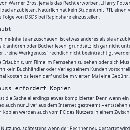
r von Warner Bros. jemals das Recht erworben, „Harry Potter
oad anzubieten. Natürlich hat kein Student mit RTL einen 
e Folge von DSDS bei Rapidshare einzustellen.
aubt
nline-Inhalte anzuschauen, ist etwas anderes als sie anzub
sik anhören oder Bücher lesen, grundsätzlich gar nicht unt
er „reine Werkgenuss“ rechtlich nicht beeinträchtigt werden
 Erlaubnis, um Filme im Fernsehen zu sehen oder sich Musi
nn kein Buchhändler oder Verlag seinem Kunden vorschreib
al kostenlos lesen darf und beim vierten Mal eine Gebühr
nuss erfordert Kopien
 ist die Sache allerdings etwas komplizierter. Denn wenn ei
es auch nur „live“ aus dem Internet gestreamt – entstehen
r Kopien werden auch vom PC des Nutzers in einem Zwisch
 Nutzung, spätestens wenn der Rechner neu gestartet wird