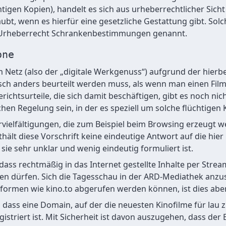
htigen Kopien), handelt es sich aus urheberrechtlicher Sich
ubt, wenn es hierfür eine gesetzliche Gestattung gibt. Solc
Urheberrecht Schrankenbestimmungen genannt.
one
 Netz (also der „digitale Werkgenuss“) aufgrund der hier
isch anders beurteilt werden muss, als wenn man einen Fil
Gerichtsurteile, die sich damit beschäftigen, gibt es noch nic
hen Regelung sein, in der es speziell um solche flüchtigen 
ervielfältigungen, die zum Beispiel beim Browsing erzeugt 
nthält diese Vorschrift keine eindeutige Antwort auf die hie
 sie sehr unklar und wenig eindeutig formuliert ist.
h, dass rechtmäßig in das Internet gestellte Inhalte per Str
 dürfen. Sich die Tagesschau in der ARD-Mediathek anzuse
tformen wie kino.to abgerufen werden können, ist dies aber 
ll, dass eine Domain, auf der die neuesten Kinofilme für lau 
istriert ist. Mit Sicherheit ist davon auszugehen, dass der 