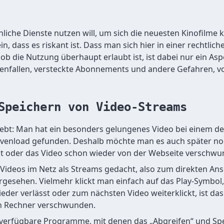
iche Dienste nutzen will, um sich die neuesten Kinofilme 
n, dass es riskant ist. Dass man sich hier in einer rechtl
t, ob die Nutzung überhaupt erlaubt ist, ist dabei nur ein As
tenfallen, versteckte Abonnements und andere Gefahren, v
Speichern von Video-Streams
lebt: Man hat ein besonders gelungenes Video bei einem der
evenload gefunden. Deshalb möchte man es auch später n
st oder das Video schon wieder von der Webseite verschwun
Videos im Netz als Streams gedacht, also zum direkten An
orgesehen. Vielmehr klickt man einfach auf das Play-Symbol
der verlässt oder zum nächsten Video weiterklickt, ist da
n Rechner verschwunden.
ei verfügbare Programme, mit denen das „Abgreifen“ und S