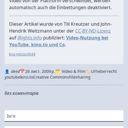
Video von der Plattform verschwindet, werden
automatisch auch die Einbettungen deaktiviert.
Dieser Artikel wurde von Till Kreutzer und John-
Hendrik Weitzmann unter der
CC-BY-ND-Lizenz
auf
iRights.info
publiziert:
Video-Nutzung bei
YouTube, kino.to und Co
.
[
via netzpolitik
]
Autor
Datum
Kategorie
Tags
deed
26 лист. 2009 р.
Video & Film
Urheberrecht
youtube
kino.to
Creative Commons
Filesharing
без коментарів
Ім'я