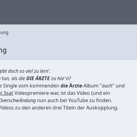
dung
ng
gibt doch so viel zu lern'.
 tun, als die
DIE ÄRZTE
zu hör'n?
ste Single vom kommenden
die Ärzte
-Album "
auch
" und
i 3sat
Videopremiere war, ist das Video (und ein
iDverschwÄndung
nun auch bei YouTube zu finden.
ideos zu den anderen drei Titeln der Auskopplung.