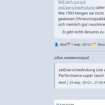
Will dich zurück
zeiDverschwÄndung
(alte
Wie 1993 klingen sie nicht
gewissen Ohrwurmqualitäte
sich ziemlich gut raushöre
Es gibt nichts Besseres zu 
Autor
Datum
Kategorie
deed
1 мар. 2012 г.
Mus
один комментарий
zeiDverschwÄndung Live a
Performance super (auch 
deed
|
23 мар. 2012 г., 21:35:
Название