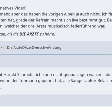
rnatives Video)
 mehr, aber das haben die vorigen Alben ja auch nicht. Ich f
n hat, grade der Refrain macht sich live bestimmt gut. Bei
n, welcher der drei Ärzte musikalisch federführend war.
tun, als die
DIE ÄRZTE
zu hör'n!
Tags
ik
Die Ärzte
DÄ
zeiDverschwÄndung
t Harald Schmidt
- ich kann nicht genau sagen warum, aber
wenn der Tonmann gepennt hat, alle Sänger außer Bela sin
48