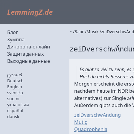
LemmingZ.de
~
Блог
Musik
zeiDverschwÄn
Блог
Хумппа
Диноропа-онлайн
zeiDverschwÄndu
Защита данных
Выходные данные
Es gibt so viel zu sehn, es 
русский
Hast du nichts Besseres zu
Deutsch
Morgen erscheint die er
English
nachdem heute
im NDR
be
svenska
alternatives) zur Single
ze
suomi
українська
Außerdem gibts auch die V
español
zeiDverschwÄndung
dansk
Mutig
Quadrophenia