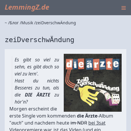
≡
LemmingZ.de
~
Блог
Musik
zeiDverschwÄndung
zeiDverschwÄndung
Es gibt so viel zu
sehn, es gibt doch so
viel zu lern'.
Hast du nichts
Besseres zu tun, als
die
DIE ÄRZTE
zu
hör'n?
Morgen erscheint die
erste Single vom kommenden
die Ärzte
-Album
"
auch
" und nachdem heute
im NDR
bei 3sat
Videopremiere war, ist das Video (und ein