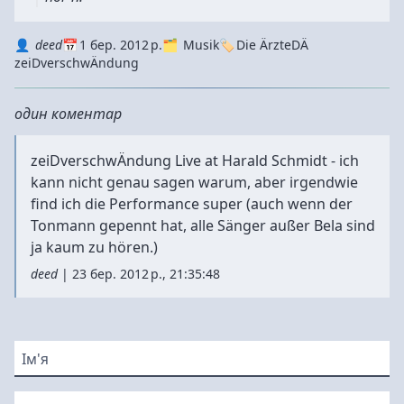
Autor
Datum
Kategorie
Tags
deed
1 бер. 2012 р.
Musik
Die Ärzte
DÄ
zeiDverschwÄndung
один коментар
zeiDverschwÄndung Live at Harald Schmidt
- ich
kann nicht genau sagen warum, aber irgendwie
find ich die Performance super (auch wenn der
Tonmann gepennt hat, alle Sänger außer Bela sind
ja kaum zu hören.)
deed
|
23 бер. 2012 р., 21:35:48
Ім'я