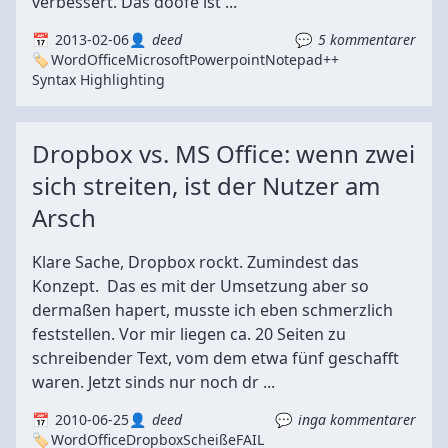
verbessert. Das doofe ist ...
2013-02-06
deed
5 kommentarer
Word
Office
Microsoft
Powerpoint
Notepad++
Syntax Highlighting
Dropbox vs. MS Office: wenn zwei
sich streiten, ist der Nutzer am
Arsch
Klare Sache, Dropbox rockt. Zumindest das
Konzept. Das es mit der Umsetzung aber so
dermaßen hapert, musste ich eben schmerzlich
feststellen. Vor mir liegen ca. 20 Seiten zu
schreibender Text, vom dem etwa fünf geschafft
waren. Jetzt sinds nur noch dr ...
2010-06-25
deed
inga kommentarer
Word
Office
Dropbox
Scheiße
FAIL