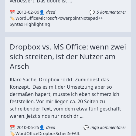
verbessert. Das doofe ist ...
2013-02-06
deed
5 kommentarer
Word
Office
Microsoft
Powerpoint
Notepad++
Syntax Highlighting
Dropbox vs. MS Office: wenn zwei
sich streiten, ist der Nutzer am
Arsch
Klare Sache, Dropbox rockt. Zumindest das
Konzept. Das es mit der Umsetzung aber so
dermaßen hapert, musste ich eben schmerzlich
feststellen. Vor mir liegen ca. 20 Seiten zu
schreibender Text, vom dem etwa fünf geschafft
waren. Jetzt sinds nur noch dr ...
2010-06-25
deed
inga kommentarer
Word
Office
Dropbox
Scheiße
FAIL